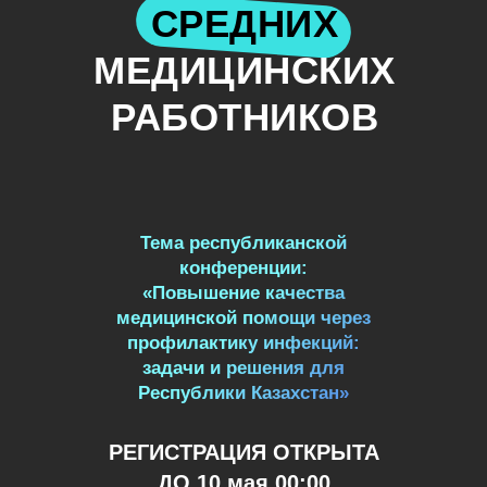
СРЕДНИХ
МЕДИЦИНСКИХ
РАБОТНИКОВ
Тема республиканской
ВРЕМЯ
конференции:
КОНФЕРЕНЦИИ:
«Повышение качества
медицинской помощи через
10:00 ПО ВРЕМЕНИ
профилактику инфекций:
АСТАНЫ
задачи и решения для
Республики Казахстан»
РЕГИСТРАЦИЯ ОТКРЫТА
ДО 10 мая 00:00