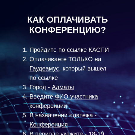
КАК ОПЛАЧИВАТЬ
КОНФЕРЕНЦИЮ?
Пройдите по ссылке КАСПИ
Оплачиваете ТОЛЬКО на
Гаудеамус
, который вышел
по ссылке
Город -
Алматы
Введите
ФИО участника
конференции
В назначении платежа -
Конференция
В периоде укажите - 18-19